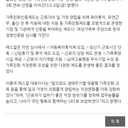
3회 연속 선정을 이어갔다고 6일(금) 밝혔다.
가족친화인증제도는 근로자의 일·가정 양립을 위해 육아휴직, 유연근
무, 출산 전·후 직원에 대한 지원 등 가족친화제도를 모범적으로 운영한
기업 및 기관에게 인증을 부여하는 제도다. 여성가족부 주관으로 한국
경영인증원 심사를 거친다.
에스알은 이번 심사에서 △자동육아휴직제 도입 △임신기 근로시간 단
축 △난임휴가 및 휴직 제도 도입 △근로자 상담 제도 운영 △가족휴양
시설 제공 △근로자 자기계발 지원 △남여고용평등 우수기업 수상 등
가족친화 직장문화 조성을 위한 다양한 제도를 운영해 좋은 결과를 얻
었다.
이종국 에스알 대표이사는 “앞으로도 생애주기별 맞춤형 가족친화 교
육 등을 통해 일과 가정이 조화롭게 양립하는 직장문화를 더욱 강화하
겠다.”라며, “근로자가 일하기 좋은 직장 분위기를 정착해 업무능률을
높이고, 나아가 국민 행복과 함께하는 SRT로 보답하겠다.”라고 밝혔다.
목 록