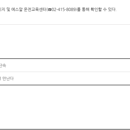
 및 에스알 운전교육센터(☎02-415-8089)를 통해 확인할 수 있다.
중단속
저 만난다