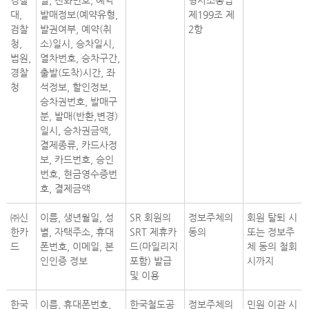
경찰
일, 전화번호, 예약
형사소송법
대,
발매정보(예약유형,
제199조 제
검찰
발권여부, 예약(취
2항
청,
소)일시, 승차일시,
법원,
열차번호, 승차구간,
경찰
출발(도착)시간, 좌
청
석정보, 할인정보,
승차권번호, 발매구
분, 발매(반환,변경)
일시, 승차권금액,
결제종류, 카드사정
보, 카드번호, 승인
번호, 현금영수증번
호, 결제금액
㈜신
이름, 생년월일, 성
SR 회원의
정보주체의
회원 탈퇴 시
한카
별, 자택주소, 휴대
SRT 제휴카
동의
또는 정보주
드
폰번호, 이메일, 본
드(마일리지
체 동의 철회
인인증 정보
포함) 발급
시까지
및 이용
한국
이름, 휴대폰번호,
한국철도공
정보주체의
민원 이관 시