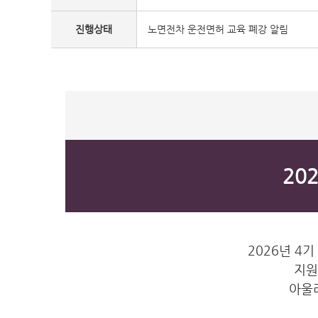
진행상태
노면전차 운전면허 교육 폐강 알림
20
2026년 4
지원
아울러