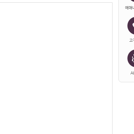
예매
고
A