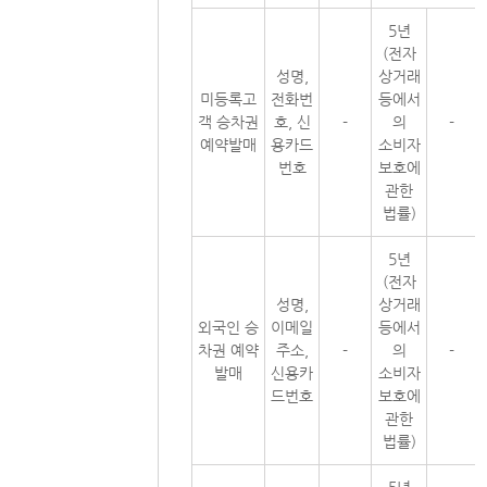
5년
(전자
성명,
상거래
미등록고
전화번
등에서
객 승차권
호, 신
-
의
-
예약발매
용카드
소비자
번호
보호에
관한
법률)
5년
(전자
성명,
상거래
외국인 승
이메일
등에서
차권 예약
주소,
-
의
-
발매
신용카
소비자
드번호
보호에
관한
법률)