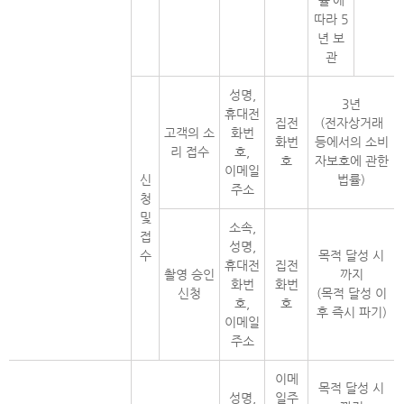
률’에
따라 5
년 보
관
성명,
3년
휴대전
집전
(전자상거래
고객의 소
화번
화번
등에서의 소비
리 접수
호,
호
자보호에 관한
이메일
신
법률)
주소
청
및
소속,
접
성명,
수
목적 달성 시
휴대전
집전
촬영 승인
까지
화번
화번
신청
(목적 달성 이
호,
호
후 즉시 파기)
이메일
주소
이메
목적 달성 시
성명,
일주