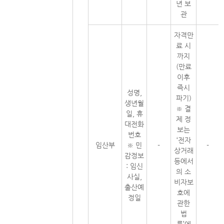
년 보
관
자격만
료 시
까지
(만료
이후
즉시
성명,
파기)
생년월
※ 결
일, 휴
제 정
대전화
보는
번호
‘전자
임산부
※ 민
-
-
상거래
감정보
등에서
: 임신
의 소
사실,
비자보
출산예
호에
정일
관한
법