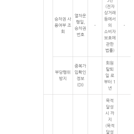
5년
(전자
상거래
열차운
승차권 사
등에서
행일,
용여부 조
-
의
-
승차권
회
소비자
번호
보호에
관한
법률)
회원
중복가
탈퇴
부당행위
입확인
일 로
방지
정보
부터 1
(DI)
년
목적
달성
시 까
지
(목적
달성