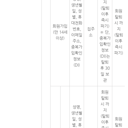
지
생년월
(탈퇴
일, 성
회원
이후
별, 휴
탈퇴
즉시
대전화
시 까
회원가입
파기)
번호,
집주
지
(만 14세
※ 단,
이메일
소
(탈퇴
이상)
중복가
주소,
이후
입확인
중복가
즉시
정보
입확인
파기)
(DI)는
정보
탈퇴
(DI)
후 30
일 보
관
회원
탈퇴
시 까
성명,
지
생년월
(탈퇴
일, 성
회원
이후
별, 휴
탈퇴