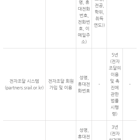
명, 휴
전공,
대전화
학위,
번호,
취득
전화번
연도))
호, 이
메일주
소)
5년
(전자
조달의
이용
성명,
전자조달 시스템
전자조달 회원
및 촉
휴대전
-
-
(partners.srail.or.kr)
가입 및 이용
진에
화번호
관한
법률
시행
령)
3년
성명,
(전자
휴대전