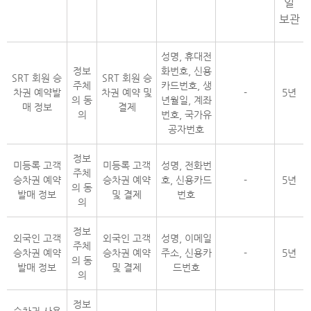
일
보관
성명, 휴대전
정보
화번호, 신용
SRT 회원 승
SRT 회원 승
주체
카드번호, 생
차권 예약발
차권 예약 및
-
5년
의 동
년월일, 계좌
매 정보
결제
의
번호, 국가유
공자번호
정보
미등록 고객
미등록 고객
성명, 전화번
주체
승차권 예약
승차권 예약
호, 신용카드
-
5년
의 동
발매 정보
및 결제
번호
의
정보
외국인 고객
외국인 고객
성명, 이메일
주체
승차권 예약
승차권 예약
주소, 신용카
-
5년
의 동
발매 정보
및 결제
드번호
의
정보