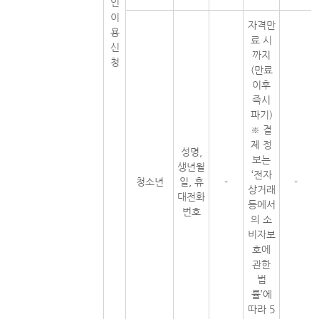
인
이
자격만
용
료 시
신
까지
청
(만료
이후
즉시
파기)
※ 결
제 정
성명,
보는
생년월
‘전자
청소년
일, 휴
-
-
상거래
대전화
등에서
번호
의 소
비자보
호에
관한
법
률’에
따라 5