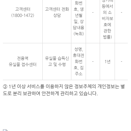
상거래
화번
등에서
고객센터
고객센터 전화
호, 생
-
의 소
-
(1800-1472)
상담
년월
비자보
일, 상
호에
담내용
관한
(녹취)
법률)
성명,
휴대전
전용역
유실물 습득신
화번
-
1년
-
유실물 접수센터
고 및 수령
호, 집
주소
③ 1년 이상 서비스를 이용하지 않은 정보주체의 개인정보는 별
도로 분리 보관하여 안전하게 관리하고 있습니다.