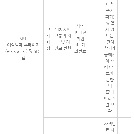
이후
즉시
파기)
※ 결
성명,
고
열차지연
제 정
휴대전
객
교통비 지
보는
SRT
화번
-
-
배
급 및 지
‘전자
예약발매 홈페이지
호, 계
상
연료 반환
상거래
(etk.srail.kr) 및 SRT
좌번호
등에서
앱
의 소
비자보
호에
관한
법
률’에
따라 5
년 보
관
자격만
료 시