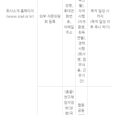
득연
성명,
월),
회사소개 홈페이지
휴대전
자격
목적 달성 시
(www.srail.or.kr)
외부 자문위원
화번
사항
까지
회 등록
호,
(자격
(목적 달성 이
이메일
증명,
후 즉시 파기)
주소
취득
연월),
경력
사항
(회사
명, 업
무내
용, 근
무기
간)
(총괄)
연구책
임자정
협동・
보(성
공동・
명(국