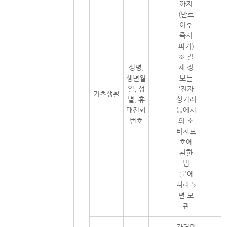
까지
(만료
이후
즉시
파기)
※ 결
성명,
제 정
생년월
보는
일, 성
‘전자
기초생활
-
-
별, 휴
상거래
대전화
등에서
번호
의 소
비자보
호에
관한
법
률’에
따라 5
년 보
관