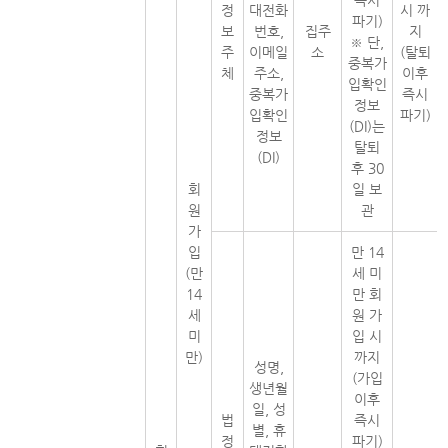
즉시
정
대전화
시 까
파기)
보
번호,
집주
지
※ 단,
주
이메일
소
(탈퇴
중복가
체
주소,
이후
입확인
중복가
즉시
정보
입확인
파기)
(DI)는
정보
탈퇴
(DI)
후 30
회
일 보
원
관
가
입
만 14
(만
세 미
14
만 회
세
원 가
미
입 시
만)
까지
성명,
(가입
생년월
이후
일, 성
법
즉시
별, 휴
정
파기)