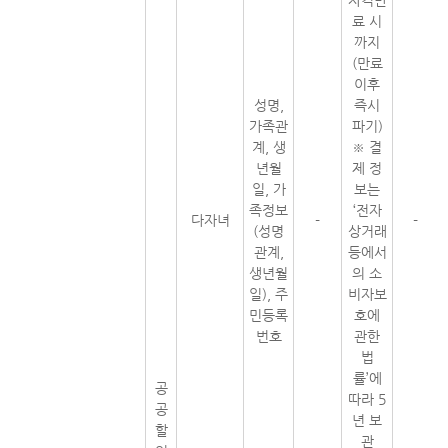
자격만
료 시
까지
(만료
이후
성명,
즉시
가족관
파기)
계, 생
※ 결
년월
제 정
일, 가
보는
족정보
‘전자
다자녀
-
-
(성명
상거래
관계,
등에서
생년월
의 소
일), 주
비자보
민등록
호에
번호
관한
법
률’에
공
따라 5
공
년 보
할
관