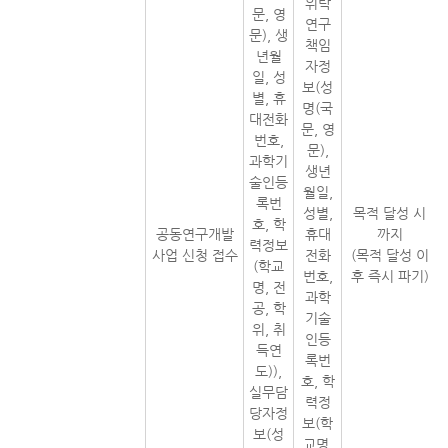
위탁
문, 영
연구
문), 생
책임
년월
자정
일, 성
보(성
별, 휴
명(국
대전화
문, 영
번호,
문),
과학기
생년
술인등
월일,
록번
성별,
목적 달성 시
호, 학
공동연구개발
휴대
까지
력정보
사업 신청 접수
전화
(목적 달성 이
(학교
번호,
후 즉시 파기)
명, 전
과학
공, 학
기술
위, 취
인등
득연
록번
도)),
호, 학
실무담
력정
당자정
보(학
보(성
교명,