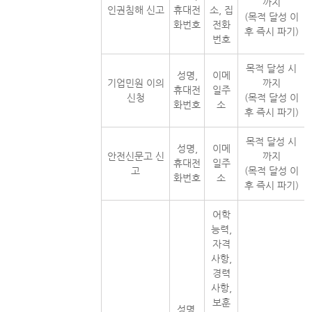
까지
인권침해 신고
휴대전
소, 집
(목적 달성 이
화번호
전화
후 즉시 파기)
번호
목적 달성 시
성명,
이메
기업민원 이의
까지
휴대전
일주
신청
(목적 달성 이
화번호
소
후 즉시 파기)
목적 달성 시
성명,
이메
안전신문고 신
까지
휴대전
일주
고
(목적 달성 이
화번호
소
후 즉시 파기)
어학
능력,
자격
사항,
경력
사항,
보훈
성명,