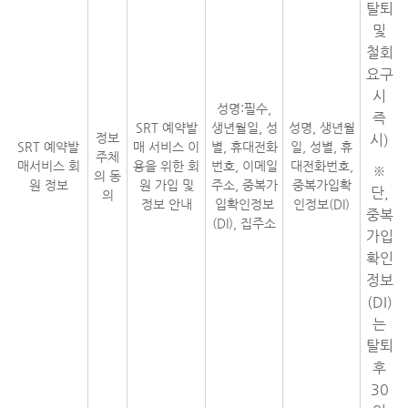
탈퇴
및
철회
요구
시
성명:필수,
즉
SRT 예약발
생년월일, 성
성명, 생년월
정보
시)
SRT 예약발
매 서비스 이
별, 휴대전화
일, 성별, 휴
주체
매서비스 회
용을 위한 회
번호, 이메일
대전화번호,
※
의 동
원 정보
원 가입 및
주소, 중복가
중복가입확
단,
의
정보 안내
입확인정보
인정보(DI)
중복
(DI), 집주소
가입
확인
정보
(DI)
는
탈퇴
후
30