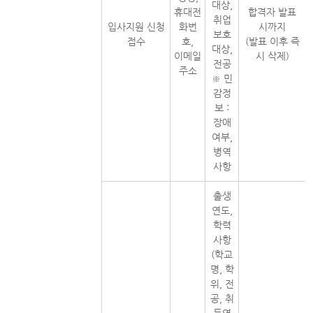
대상,
휴대전
합격자 발표
취업
입사지원 신청
화번
시까지
보호
접수
호,
(발표 이후 즉
대상,
이메일
시 삭제)
전공
주소
※ 민
감정
보 :
장애
여부,
병역
사항
출생
연도,
학력
사항
(학교
명, 학
위, 전
공, 취