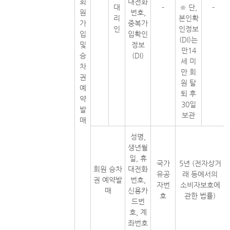
회
대전화
대
-
※ 단,
-
원
번호,
리
본인확
가
중복가
인
인정보
입
입확인
(DI)는
및
정보
만14
승
(DI)
세 미
차
만 회
권
원 탈
예
퇴 후
약
30일
발
보관
매
성명,
생년월
일, 휴
국가
5년 (전자상거
회원 승차
대전화
유공
래 등에서의
권 예약발
번호,
자번
소비자보호에
매
신용카
호
관한 법률)
드번
호, 계
좌번호