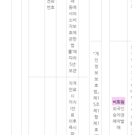
전화
래
회
번호
등에
서의
소비
자보
호에
관한
법
외
률’에
「개
국
따라
인
인
5년
정
승
보관
보
차
보
권
자격
호
예
만료
법」
약
시
제1
발
비회원
까지
5조
권
(만
외국인
제1
및
료
승차권
항
환
이후
예약발
제1
불
즉시
매
호
재
파