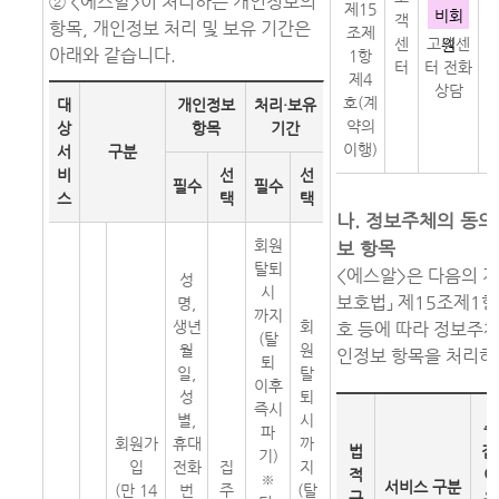
② <에스알>이 처리하는 개인정보의
제15
비회
객
항목, 개인정보 처리 및 보유 기간은
조제
의
센
고객센
원
아래와 같습니다.
1항
터
터 전화
제4
항
상담
호(계
대
개인정보
처리·보유
약의
상
항목
기간
이행)
서
구분
비
선
선
필수
필수
스
택
택
나. 정보주체의 동의
회원
보 항목
탈퇴
<에스알>은 다음의 
성
시
보호법」 제15조제1항
명,
까지
생년
회
호 등에 따라 정보주체
(탈
월
원
인정보 항목을 처리하
퇴
일,
탈
이후
성
퇴
즉시
별,
시
수
파
회원가
휴대
까
법
집
기)
입
전화
집
지
적
이
※
서비스 구분
(만 14
번
주
(탈
근
용