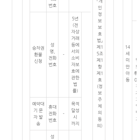
「개
번호
인
정
5년
보
(전
보
자상
호
거래
법」
성
등에
제1
14
승차권
명,
서의
5조
세
환불
-
전화
소비
제1
미
탈
신청
번호
자보
항
만
퇴
호에
제1
아
후 
관한
호
동
0
법
(정
간
률)
보
재
주
가
예약대
목적
체
입
휴대
기 문
달성
의
방
전화
-
자 발
시
동
지
번호
송
까지
의)
성