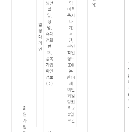
생년
입
의)
월
이후
일,
즉시
성
파
법
별,
기)
정
휴대
※
대
-
-
전화
단,
리
번
본인
인
호,
확인
중복
정보
고
가입
(DI)
객
확인
는
통
정보
만14
행
(DI)
세
실
미만
태
회원
조
탈퇴
사
회
후 3
원
0일
가
보관
입