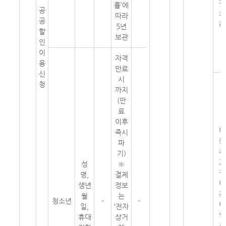
권
률’에
공
처
따라
공
리
5년
할
보관
인
이
자격
용
만료
신
시
청
까지
(만
료
이후
미
즉시
등
파
록
기)
고
성
※
객
명,
결제
이
생년
정보
용
월
는
청소년
-
-
내
일,
‘전자
역
휴대
상거
조