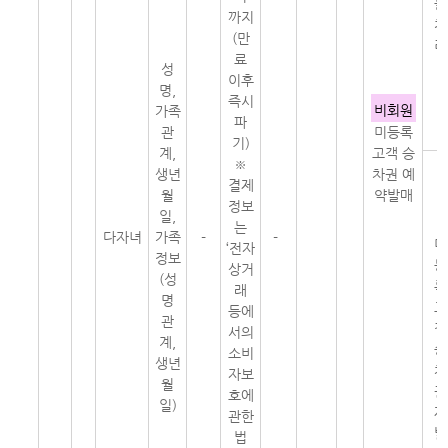
불
까지
처
(만
리
료
성
이후
명,
즉시
비회원
가족
파
관
미등록
기)
계,
고객 승
※
생년
차권 예
결제
월
약발매
정보
일,
는
다자녀
가족
-
-
미
‘전자
정보
등
상거
(성
록
래
명
고
등에
관
객
서의
계,
승
소비
생년
차
자보
월
권
호에
일)
재
관한
발
법