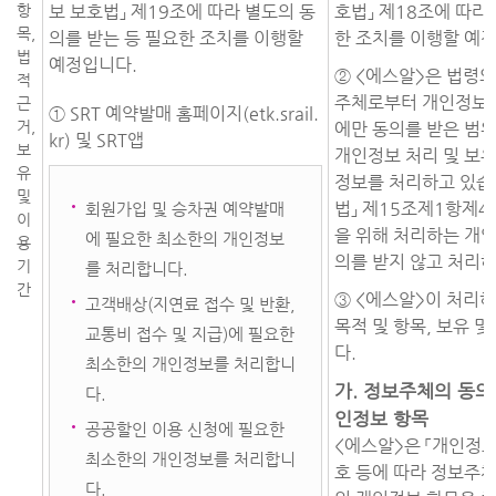
항
보 보호법」 제19조에 따라 별도의 동
호법」 제18조에 따라
목,
의를 받는 등 필요한 조치를 이행할
한 조치를 이행할 예
법
예정입니다.
② <에스알>은 법령의
적
주체로부터 개인정보 
근
① SRT 예약발매 홈페이지(etk.srail.
거,
에만 동의를 받은 범위
kr) 및 SRT앱
보
개인정보 처리 및 보
유
정보를 처리하고 있습니
및
법」 제15조제1항제4
회원가입 및 승차권 예약발매
이
을 위해 처리하는 개
에 필요한 최소한의 개인정보
용
의를 받지 않고 처리하
기
를 처리합니다.
간
③ <에스알>이 처리
고객배상(지연료 접수 및 반환,
목적 및 항목, 보유 
교통비 접수 및 지급)에 필요한
다.
최소한의 개인정보를 처리합니
가. 정보주체의 동의
다.
인정보 항목
공공할인 이용 신청에 필요한
<에스알>은 「개인정보
최소한의 개인정보를 처리합니
호 등에 따라 정보주체
다.