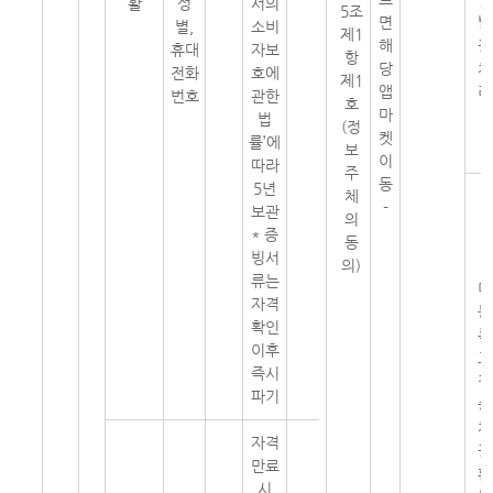
활
성
서의
5조
면
발
별,
소비
제1
해
권
휴대
자보
항
당
처
전화
호에
제1
앱
리
번호
관한
호
마
법
(정
켓
률’에
보
이
따라
주
동
5년
체
-
보관
의
* 증
동
빙서
의)
류는
미
자격
등
확인
록
이후
고
즉시
객
파기
승
차
자격
권
만료
환
시