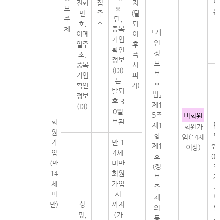
이
전화
집
지
보
※
용
번
주
(탈
주
단,
호,
소
퇴
체
중복
「개
이메
이
가입
인
일주
후
확인
정
소,
즉
정보
보
중복
시
(DI)
보
가입
파
는
호
확인
기)
탈퇴
법」
정보
후 3
제1
(DI)
0일
5조
비회원
회
보관
제1
탈
회원가
원
항
퇴
입(14세
가
만 1
제1
후 
이상)
입
4세
호
0
(만
미만
(정
간
14
회원
보
재
세
가입
주
가
미
시
체
입
만)
성
까지
의
방
명,
(가
동
지