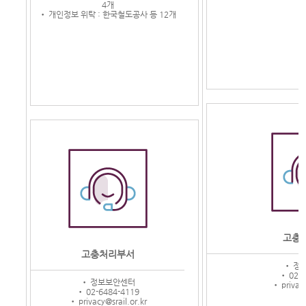
4개
• 개인정보 위탁 : 한국철도공사 등 12개
고충
고충처리부서
• 정
• 02-6
• 정보보안센터
• privacy
• 02-6484-4119
• privacy@srail.or.kr