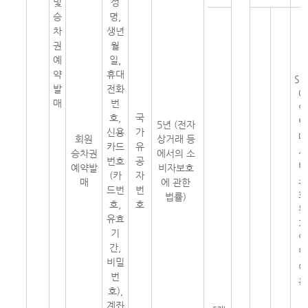
및
성
승
명,
차
생년
권
월
예
일,
약
휴대
SR
발
전화
예
매
번
약
호,
국
발
5년 (전자
신용
가
매
회원
상거래 등
카드
유
서
승차권
에서의 소
번호
공
비
예약발
비자보호
(카
자
스
매
에 관한
드번
번
회
법률)
호,
호
원
유효
가
기
입
간,
및
비밀
이
번
용
호),
계좌