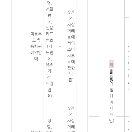
명,
전화
5년
번
(전
호,
자상
신용
거래
미등록
카드
등에
고객
번호
서의
고
-
승차권
(카
-
소비
객
예약발
드번
자보
통
매
호,
호에
행
비
유효
관한
실
기
회
회
법
태
간,
원
원
률)
조
비밀
가
사
번
입
호)
(1
4
5년
세
(전
미
성
자상
만)
1
명,
거래
세