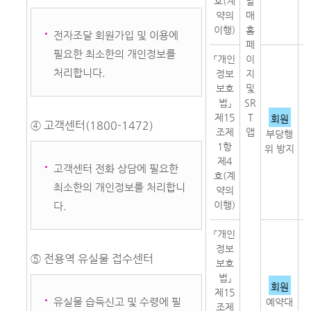
호(계
발
약의
매
이행)
홈
전자조달 회원가입 및 이용에
페
필요한 최소한의 개인정보를
「개인
이
처리합니다.
정보
지
보호
및
법」
SR
제15
T
회원
④ 고객센터(1800-1472)
자
조제
앱
부당행
인
1항
위 방지
제4
고객센터 전화 상담에 필요한
호(계
최소한의 개인정보를 처리합니
약의
이행)
다.
「개인
정보
⑤ 전용역 유실물 접수센터
보호
법」
권
회원
제15
유실물 습득신고 및 수령에 필
예약대
조제
기