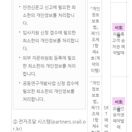
안전신문고 신고에 필요한 최
「개인
정보
소한의 개인정보를 처리합니
보호
다.
법」
객
비회
입사지원 신청 접수에 필요한
제15
미등록
원
조제
최소한의 개인정보를 처리합니
고객 승
1항
및
차권 예
다.
제4
약발매
외부 자문위원회 등록에 필요
호(계
약의
한 최소한의 개인정보를 처리
이행)
합니다.
「개인
공동연구개발사업 신청 접수에
정보
필요한 최소한의 개인정보를
보호
인
처리합니다.
법」
비회
제15
SR
외국인
원
조제
T
승차권
및
1항
예
예약발
③ 전자조달 시스템(partners.srail.o
제4
약
매
r.kr)