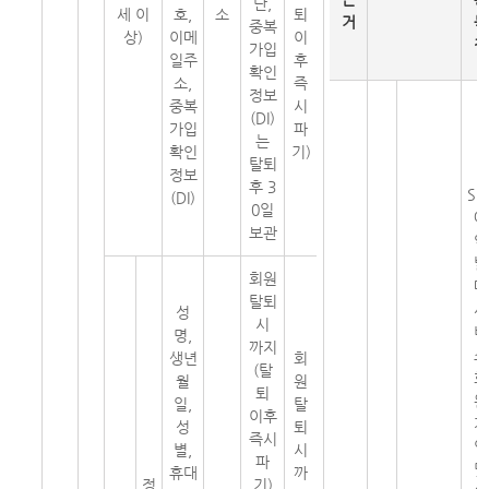
단,
세 이
호,
소
퇴
거
목
중복
상)
이메
이
적
가입
일주
후
확인
소,
즉
정보
중복
시
(DI)
가입
파
는
확인
기)
탈퇴
정보
후 3
SR
(DI)
0일
예
보관
약
발
회원
매
탈퇴
서
성
시
비
명,
까지
스
생년
회
(탈
회
월
원
퇴
원
일,
탈
이후
가
성
퇴
즉시
입
별,
시
파
및
휴대
까
정
기)