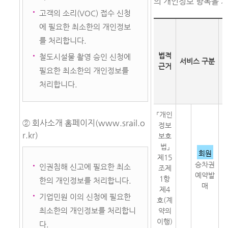
의 개인정보 항목을 
고객의 소리(VOC) 접수 신청
에 필요한 최소한의 개인정보
를 처리합니다.
수
법적
철도시설물 촬영 승인 신청에
서비스 구분
근거
필요한 최소한의 개인정보를
처리합니다.
「개인
② 회사소개 홈페이지(www.srail.o
정보
r.kr)
보호
법」
회원
제15
권
승차권
인권침해 신고에 필요한 최소
조제
권
예약발
1항
취
한의 개인정보를 처리합니다.
매
제4
기업민원 이의 신청에 필요한
호(계
최소한의 개인정보를 처리합니
약의
이행)
다.