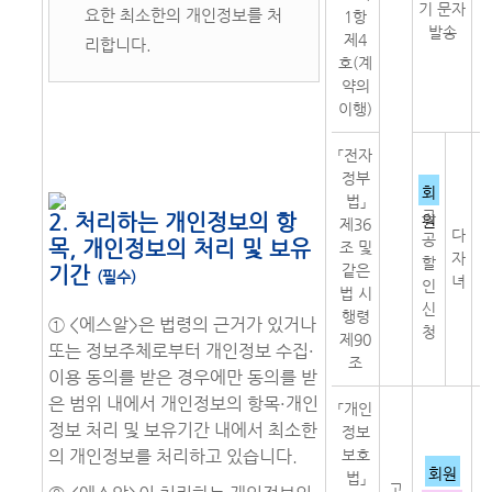
기 문자
요한 최소한의 개인정보를 처
1항
림
발송
제4
자
리합니다.
호(계
약의
이행)
「전자
정부
회
법」
녀
공
2. 처리하는 개인정보의 항
원
제36
다
공
목, 개인정보의 처리 및 보유
조 및
자
인
할
같은
기간
(필수)
녀
청
인
법 시
격
신
행령
① <에스알>은 법령의 근거가 있거나
청
제90
또는 정보주체로부터 개인정보 수집·
조
이용 동의를 받은 경우에만 동의를 받
은 범위 내에서 개인정보의 항목·개인
「개인
정보 처리 및 보유기간 내에서 최소한
정보
의 개인정보를 처리하고 있습니다.
보호
회원
법」
고