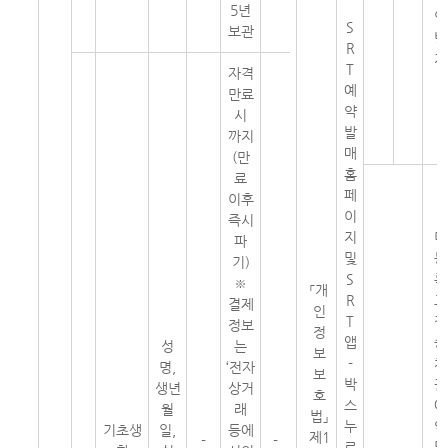
5년
입
S
보관
방
R
지
T
자격
예
만료
약
시
발
까지
매
(만
홈
료
페
이후
이
즉시
지
미
파
및
등
기)
S
록
※
「개
R
고
결제
인
T
객
정보
정
앱
승
성
는
보
-
차
명,
‘전자
보
박
권
생년
상거
호
스
예
월
래
법」
누
약
기초생
일,
등에
제1
-
-
르
및