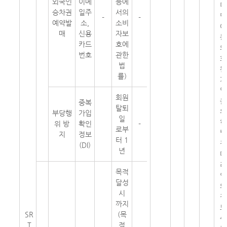
외국인
이메
등에
미
승차권
일주
서의
만
-
-
예약발
소,
소비
아
매
신용
자보
동
카드
호에
의
번호
관한
회
법
원
률)
가
입
회원
을
중복
탈퇴
위
부당행
가입
일
한
위 방
확인
-
로부
법
지
정보
터 1
정
(DI)
년
대
리
목적
인
달성
의
시
정
까지
보
SR
(목
수
T
적