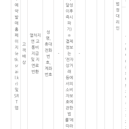
집
법
예
달성
정
약
이후
대
발
즉시
리
매
파
인
홈
기)
성
페
열차지
※
1
명,
이
연 교
결제
세
고
휴대
지
통비
정보
미
객
전화
(e
지급
-
는
-
만
배
번
tk.
및 지
‘전자
아
상
호,
sr
연료
상거
동
계좌
ai
반환
래
의
번호
l.k
등에
탈
r)
서의
퇴
및
소비
후
SR
자보
일
T
호에
정
앱
관한
기
법
간
률’에
재
따라
가